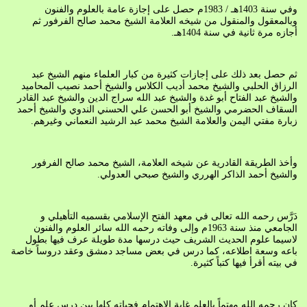
وفي سنة 1403هـ / 1983م حصل على إجازة عامة بالعلوم والفنون
وبالمعقول والمنقول من شيخه العلامة الشيخ محمد صالح الفرفور ثم
أجازه مرة ثانية في سنة 1404هـ.
ثم حصل بعد ذلك على إجازات كثيرة من كبار العلماء منهم الشيخ عبد
الرزاق الحلبي والشيخ محمد أديب الكلاس والشيخ أحمد نصيب المحاميد
والشيخ عبد الفتاح أبو غدة والشيخ عبد الله سراج الدين والشيخ عبد القادر
السقاف الحضرمي والشيخ أبو الحسن علي الحسني الندوي والشيخ أحمد
زبارة مفتي اليمن والعلامة الشيخ محمد عبد الرشيد النعماني وغيرهم.
وأخذ الطريقة القادرية عن شيخه العلامة، الشيخ محمد صالح الفرفور
والشيخ أحمد الذاكر الهرري والشيخ صبحي العدولي.
دَرَّس رحمه الله تعالى في معهد الفتح الإسلامي بقسميه التأهيلي و
الجامعي منذ سنة 1963م وإلى وفاته رحمه الله سائر العلوم والفنون
لاسيما علوم الحديث الشريف حيث درسها مدة طويلة عرف فيها بطول
باعه وسعة اطلاعه، كما درس في بعض مساجد دمشق وعقد دروساً خاصة
في بيته أقرأ فيها كتباً كثيرة.
كان رحمه الله مهتماً بالعلم غاية الاهتمام فحياته كلها بين درس علم أو