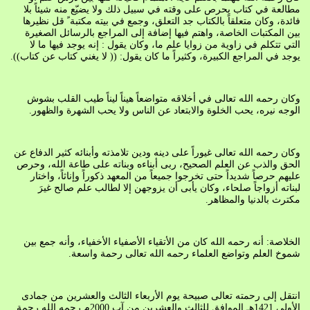
مطالعة في كتاب يحرص على وقته في سبيل ذلك ولا يضيّع منه شيئاً بلا
فائدة، وكان متعلقاً بالكتاب جد التعلق، وجمع في بيته مكتبة ً قل نظيرها
بين المكتبات الخاصة، واهتم فيها إضافة إلى المراجع بالرسائل الصغيرة
التي تتكلم في زاوية من زوايا علم ما، وكان يقول : إنه يوجد فيها ما لا
يوجد في المراجع الكبيرة، وكثيراً ما كان يقول: (( لا يغني كتاب عن كتاب)).
وكان رحمه الله تعالى في أخلاقه متواضعاً هيناً ليناً طيب القلب بشوش
الوجه نيره، يحب الخلوة والابتعاد عن الناس ولا يحب الشهرة والظهور.
وكان رحمه الله تعالى غيوراً على دينه ودين تلامذته وأبنائه كثير الدفاع عن
الحق والذب عن العلم الصحيح، ربى أبناءه وبناته على طاعة الله، وحرص
عليهم حرصاً شديداً حتى تخرجوا جميعاً من المعهد ذكوراً وإناثاً، واختار
لبناته أزواجاً صلحاء، وكان يأبى أن يزوجهن إلا لطالب علم صالح غيرَ
مكترث بالدنيا والمظاهر.
الخلاصة: أنه رحمه الله كان من الأتقياء الأصفياء الأخفياء، وأنه جمع بين
شموخ العلم وتواضع العلماء رحمه الله تعالى رحمة واسعة.
انتقل إلى رحمته تعالى صبيحة يوم الأربعاء الثالث والعشرين من جمادى
الأولى 1421هـ الموافق للثالث والعشرين من آب 2000م رحمه الله رحمة