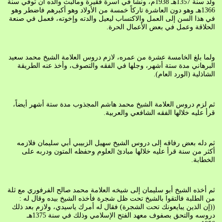
ولد سنة 1357هـ 1938م، ونشأ في أسرة فقيرة ومالبث والده أن توفي سنة
1366هـ وهو دون العاشرة تاركاً خمسة من الأولاد وهو أكبرهم فاضطر وهو
في هذا السن إلى العمل والاكتساب ليعيل والدته وإخوته، فعمل في صنعة
الحلاقة وعمل في بعض الأعمال الحرة.
ولما بلغ الخامسة عشرة من عمره، لازم دروس العلامة الشيخ محمد سعيد
البرهاني مدة ستة أشهر، وجلها في الفقه والتصوف، وأخذ عنه الطريقة
الشاذلية (الورد العام).
ثم لزم دروس العلامة الشيخ محمد هاشم المجذوب مدة ستة أشهر أيضاً،
قرأ عليه خلالها الفقه الشافعي والعربية.
ثم دله بعض رفاقه إلى دروس الشيخ سهيل الزبيبي أبي سليمان فلازمه
أكثر من سنة قرأ عليه خلالها مبادئ العلوم وحفظه المتون ودربه على
الخطابة.
ثم أخذه الشيخ أبو سليمان إلى شيخه العلامة محمد صالح الفرفوري مع ثلة
من الطلبة فالتقوا بالشيخ تحت ظل شجرة فأخذه الشيخ بيده وقال له :
((إن الذين يبايعونك تحت الشجرة) فقال له أمرك ياسيدي، ولازم بعد ذلك
دروسه والتحق بصفوف معهد الفتح الإسلامي وذلك في سنة 1375هـ