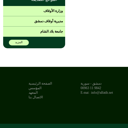
وزارة الأوقاف
مديرية أوقاف دمشق
جامعة بلاد الشام
المزيد
دمشق - سورية
الصفحة الرئيسية
9842 11 00963
المؤسس
E-mai : info@alfatih.net
المعهد
الاتصال بنا