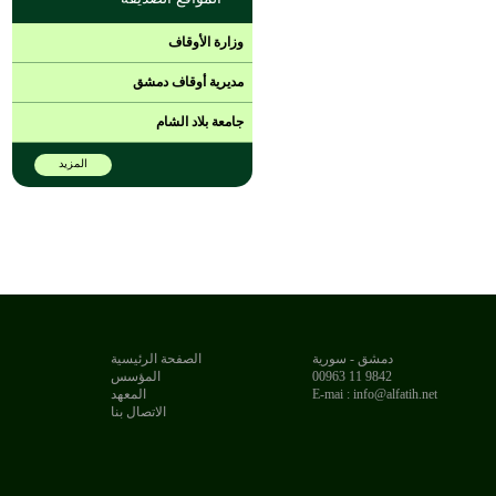
وزارة الأوقاف
مديرية أوقاف دمشق
جامعة بلاد الشام
المزيد
دمشق - سورية
الصفحة الرئيسية
9842 11 00963
المؤسس
E-mai : info@alfatih.net
المعهد
الاتصال بنا