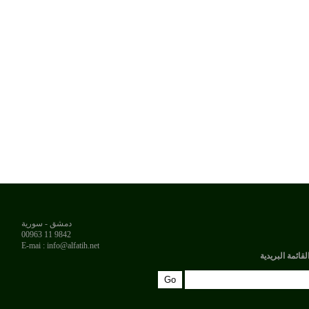
دمشق - سورية
9842 11 00963
E-mai : info@alfatih.net
لقائمة البريدية