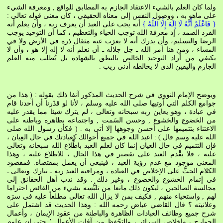
ولما كان العلم بالشيء الاعتقاد الجازم به المطابق للواقع , ومعرفة الشيء
على ماهو به ، ووصول النفس إلى معناه الحقيقي ، كان معنى قوله تعالى :
{ فَاعْلَمْ أَنَّهُ لَا إِلَهَ إِلَّا اللَّهُ }
أنه يجب على العبد أن يعرف ربه ، وأن يعلم أنه
الفرد الصمد ، إذ معرفة الله توجب الحياء والتعظيم ، كما أن التوحيد يوجب
الرضا والتسليم، وأن يدرك أنه لا يعزب عنه مثقال ذرة في الأرض ولا في
المساء ، ومن هنا أمر الله ـ جل جلاله ـ أن نعلم أنه لا إله إلا هو ، وأن لا
يكتفي من أراد التوحيد الخالص بالنطق بالشهادة بل يُطلب منه العلم
الجازم واليقين الذي لا يخالطه أدنى ريب .
ويوضح الإمام النووي في شرح الحديث المذكور آنفا ذلك بقوله : ( هذا من
جوامع الكلم التي أوتيها صلى الله عليه وسلم ، لأنا لو قدّرنا أن أحدنا قام
في عبادة ، وهو يعاين ربه سبحانه وتعالى ، لم يترك شيئا مما يقدر عليه
من الخضوع والخشوع , وحسن السَمت , واجتماعه بظاهره وباطنه على
الاعتناء بتتميمها على أحسن وجوهها إلا أتى به . ( فكأن رسول الله صلى
الله عليه وسم قال ) : اعبد الله في جميع أحوالك كعبادتك في حال العِيان ،
فإن التتميم في حال العيان إنما كان لعلم العبد باطِّلاع الله سبحانه وتعالى
عليه ، فلا يقْدم العبد على تقصير في هذا الحال ، للاطلاع عليه ، وهذا
المعنى موجود مع عدم رؤية العبد ، فينبغي أن يعمل بمقتضاه. فمقصود
الكلام الحثُّ على الإخلاص في العبادة ، ومراقبة العبد ربه ـ تبارك وتعالى ـ
في إتمام الخشوع والخضوع ، وغير ذلك . وقد ندب أهل الحقائق إلى
مجالسة الصالحين ، ليكون ذلك مانعا من تلبُّسه بشيء من القائص احتراما
لهم , واستحياء منهم , فكيف بمن لا يزال الله تعالى مطلعاً عليه في سرَه
وعلانيته ؟ قال القاضي عياض رحمه الله : وهذا الحديث قد اشتمل على
شرح جميع وظائف العبادات الظاهرة والباطنة من عقود الإيمان ، وأعمال
الجوارح ، وإخلاص السرائر ، والتحّفظ من آفات الأعمال ’ حتى إن علوم