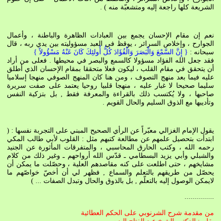
الشريعة كلها راجعة إليه ومتشعبّة منه ) .
نعم إن مقام الإحسان يجمع بين العبادات الظاهرة والباطنة ، وأعمال
الجوارح ، وإخلاص السرائر ، يوقظ في العبد مسؤوليته بين يدي ربه ، قال
سبحانه :
{ إِنَّ السَّمْعَ وَالْبَصَرَ وَالْفُؤَادَ كُلُّ أُولئِكَ كَانَ عَنْهُ مَسْؤُولاً }
فقد جعل الله الفؤاد مسؤولا كالسمع والبصر في محيطها . فعلى من أراد
أن يتحقق في مقام القلب ، ليكون فعلا متحققا بمقام الإحسان الذي أطلق
عليه فيما بعد منهج التصوف ، ومن هنا كان المنهج الصوفي منهجا إسلاميا
سليما صحيحا لا غبار عليه ، منهجا قلبيا روحيا يعتمد على صفت سريرة
صاحبها ، ولا يُكتسب ذلك بالقراءة والمعرفة فقط , بل بتزكية النفس
وتأديبها مع الذوق السليم والحال القويم .
يقول الإمام الغزالي معبّراً عن الرأي الصحيح المبني على التجربة نفسها : (
ابتدأت بتحصيل علمهم عن مطالعة كتبهم مثل : القلوب لأبي طالب المكي
رحمه الله ، وكتب الحارق المحاسبي ، والمتفرقات المأثورة عن الجنيد
والشبلي وأبي يزيد البسطامي ـ قدّس الله أرواحهم ـ وغير ذلك من كلام
مشايخهم ، حتى اطلعت على كنه مقاصدهم العلية ، وحصّلت ما يمكن أن
يحصّل من طريقهم بالتعلم والسماع , فظهر لي أن أخصّ خواصّهم ما
لايمكن الوصول إليه بالتعلّم , بل بالذوق والحال وتبدل الصفات ... )
...............
من مقدمة شرح الشرنوبي على الحكم العطائية