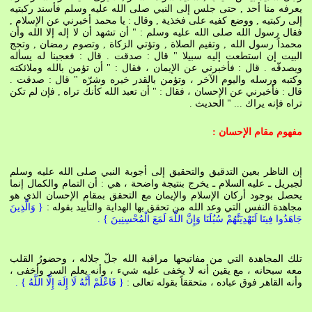
يعرفه منا أحد , حتى جلس إلى النبي صلى الله عليه وسلم فأسند ركبتيه
إلى ركبتيه , ووضع كفيه على فخذية , وقال : يا محمد أخبرني عن الإسلام ,
فقال رسول الله صلى الله عليه وسلم : " أن تشهد أن لا إله إلا الله وأن
محمداً رسول الله , وتقيم الصلاة , وتؤتي الزكاة , وتصوم رمضان , وتحج
البيت إن استطعت إليه سبيلا " قال : صدقت . قال : فعجبنا له يسأله
ويصدقّه . قال : فأخبرني عن الإيمان ، فقال : " أن تؤمن بالله وملائكته
وكتبه ورسله واليوم الآخر ، وتؤمن بالقدر خيره وشرّه " قال : صدقت .
قال : فأخبرني عن الإحسان ، فقال : " أن تعبد الله كأنك تراه , فإن لم تكن
تراه فإنه يراك ... " الحديث .
مفهوم مقام الإحسان :
إن الناظر بعين التدقيق والتحقيق إلى أجوبة النبي صلى الله عليه وسلم
لجبريل ـ عليه السلام ـ يخرج بنتيجة واضحة ، هي : أن التمام والكمال إنما
يحصل بوجود أركان الإسلام والإيمان مع التحقق بمقام الإحسان الذي هو
مجاهدة النفس التي وعد الله من تحقق بها الهداية والتأييد بقوله
:
{ وَالَّذِينَ
جَاهَدُوا فِينَا لَنَهْدِيَنَّهُمْ سُبُلَنَا وَإِنَّ اللَّهَ لَمَعَ الْمُحْسِنِينَ
} .
تلك المجاهدة التي من مفاتيحها مراقبة الله جلّ جلاله ، وحضورُ القلب
معه سبحانه ، مع يقين أنه لا يخفى عليه شيء ، وأنه يعلم السر وأخفى ،
وأنه القاهر فوق عباده ، متحققاً بقوله تعالى :
{ فَاعْلَمْ أَنَّهُ لَا إِلَهَ إِلَّا اللَّهُ } .